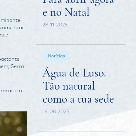
e no Natal
erminante
28-11-2025
 comunicar
 que
Notícias
pactante,
igem, Serra
Água de Luso.
Tão natural
traçar um
como a tua sede
19-08-2025