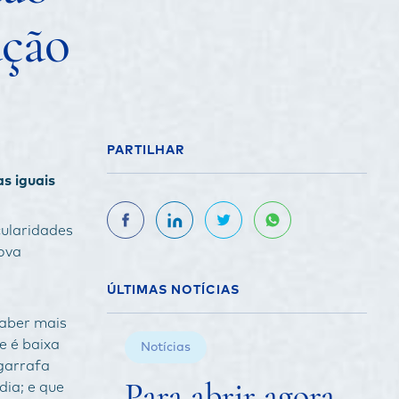
ção
PARTILHAR
s iguais
ularidades
nova
ÚLTIMAS NOTÍCIAS
saber mais
e é baixa
Notícias
garrafa
Para abrir agora
dia; e que